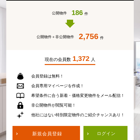
186
公開物件
件
2,756
公開物件＋
非公開物件
件
1,372
現在の会員数
人
会員登録は無料！
会員専用
マイページを作成！
希望条件に合う
新着・価格変更物件を
メール配信！
非公開物件が
閲覧可能！
他社にはない
特別限定物件の
ご紹介チャンスあり！
新規会員登録
ログイン