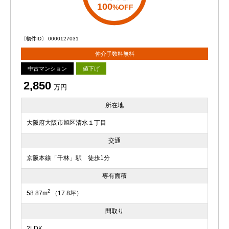
100
%OFF
〔物件ID〕 0000127031
仲介手数料無料
中古マンション
値下げ
2,850
万円
所在地
大阪府大阪市旭区清水１丁目
交通
京阪本線「千林」駅 徒歩1分
専有面積
2
58.87m
（17.8坪）
間取り
2LDK