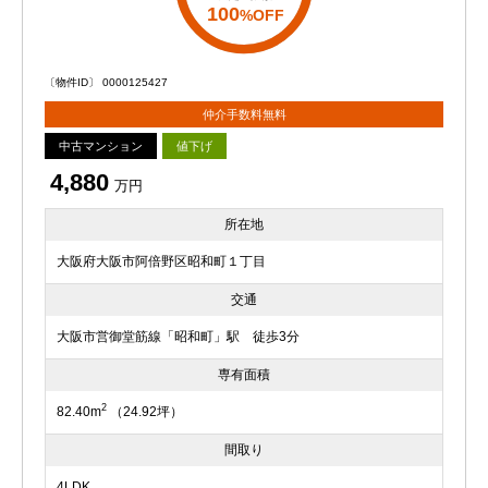
100
%OFF
〔物件ID〕 0000125427
仲介手数料無料
中古マンション
値下げ
4,880
万円
所在地
大阪府大阪市阿倍野区昭和町１丁目
交通
大阪市営御堂筋線「昭和町」駅 徒歩3分
専有面積
2
82.40m
（24.92坪）
間取り
4LDK