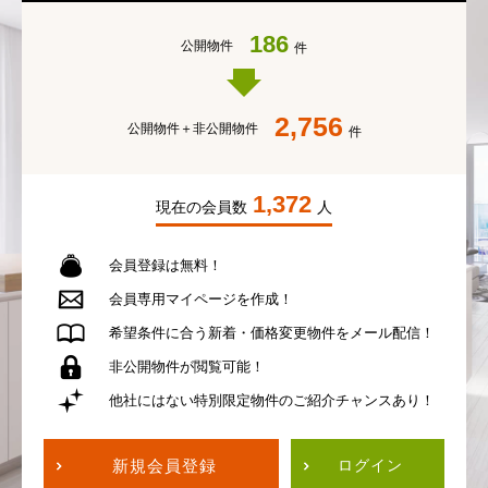
186
公開物件
件
2,756
公開物件＋
非公開物件
件
1,372
現在の会員数
人
会員登録は無料！
会員専用
マイページを作成！
希望条件に合う
新着・価格変更物件を
メール配信！
非公開物件が
閲覧可能！
他社にはない
特別限定物件の
ご紹介チャンスあり！
新規会員登録
ログイン