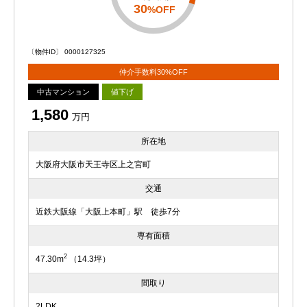
30
%OFF
〔物件ID〕 0000127325
仲介手数料30%OFF
中古マンション
値下げ
1,580
万円
所在地
大阪府大阪市天王寺区上之宮町
交通
近鉄大阪線「大阪上本町」駅 徒歩7分
専有面積
2
47.30m
（14.3坪）
間取り
2LDK