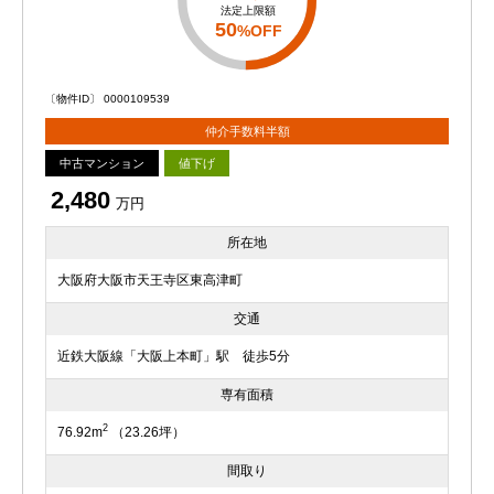
法定上限額
50
%OFF
〔物件ID〕 0000109539
仲介手数料半額
中古マンション
値下げ
2,480
万円
所在地
大阪府大阪市天王寺区東高津町
交通
近鉄大阪線「大阪上本町」駅 徒歩5分
専有面積
2
76.92m
（23.26坪）
間取り