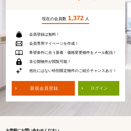
1,372
現在の会員数
人
会員登録は無料！
会員専用
マイページを作成！
希望条件に合う
新着・価格変更物件を
メール配信！
非公開物件が
閲覧可能！
他社にはない
特別限定物件の
ご紹介チャンスあり！
新規会員登録
ログイン
お気軽にお問い合わせください