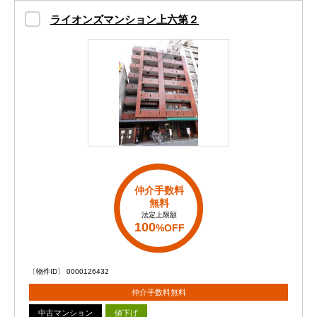
ライオンズマンション上六第２
仲介手数料
無料
法定上限額
100
%OFF
〔物件ID〕 0000126432
仲介手数料無料
中古マンション
値下げ