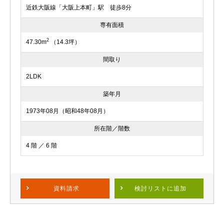
近鉄大阪線「大阪上本町」駅 徒歩8分
専有面積
2
47.30m
（14.3坪）
間取り
2LDK
築年月
1973年08月（昭和48年08月）
所在階／階数
4 階 ／ 6 階
資料請求
検討リスト
に追加