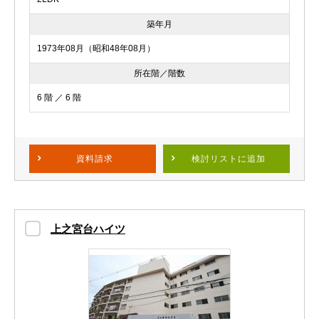
築年月
1973年08月（昭和48年08月）
所在階／階数
6 階 ／ 6 階
資料請求
検討リスト
に追加
上之宮台ハイツ