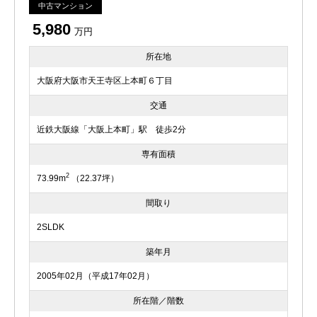
中古マンション
5,980
万円
所在地
大阪府大阪市天王寺区上本町６丁目
交通
近鉄大阪線「大阪上本町」駅 徒歩2分
専有面積
2
73.99m
（22.37坪）
間取り
2SLDK
築年月
2005年02月（平成17年02月）
所在階／階数