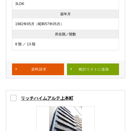
3LDK
築年月
1982年05月（昭和57年05月）
所在階／階数
8 階 ／ 13 階
資料請求
検討リスト
に追加
リッチハイムアルテ上本町