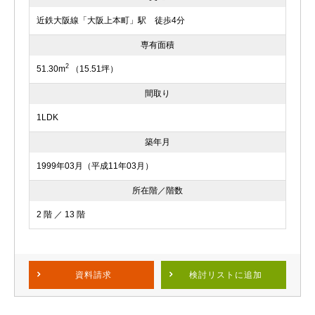
近鉄大阪線「大阪上本町」駅 徒歩4分
専有面積
2
51.30m
（15.51坪）
間取り
1LDK
築年月
1999年03月（平成11年03月）
所在階／階数
2 階 ／ 13 階
資料請求
検討リスト
に追加