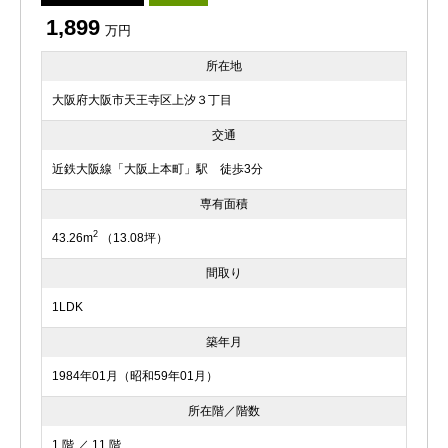
1,899
万円
所在地
大阪府大阪市天王寺区上汐３丁目
交通
近鉄大阪線「大阪上本町」駅 徒歩3分
専有面積
2
43.26m
（13.08坪）
間取り
1LDK
築年月
1984年01月（昭和59年01月）
所在階／階数
1 階 ／ 11 階