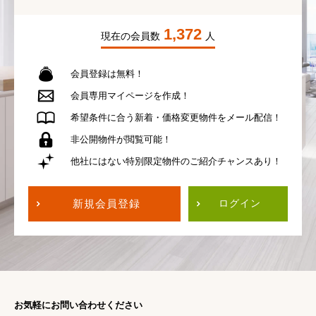
1,372
現在の会員数
人
会員登録は無料！
会員専用
マイページを作成！
希望条件に合う
新着・価格変更物件を
メール配信！
非公開物件が
閲覧可能！
他社にはない
特別限定物件の
ご紹介チャンスあり！
新規会員登録
ログイン
お気軽にお問い合わせください