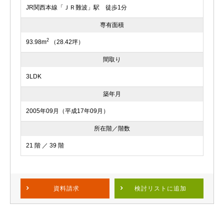
JR関西本線「ＪＲ難波」駅 徒歩1分
専有面積
2
93.98m
（28.42坪）
間取り
3LDK
築年月
2005年09月（平成17年09月）
所在階／階数
21 階 ／ 39 階
資料請求
検討リスト
に追加