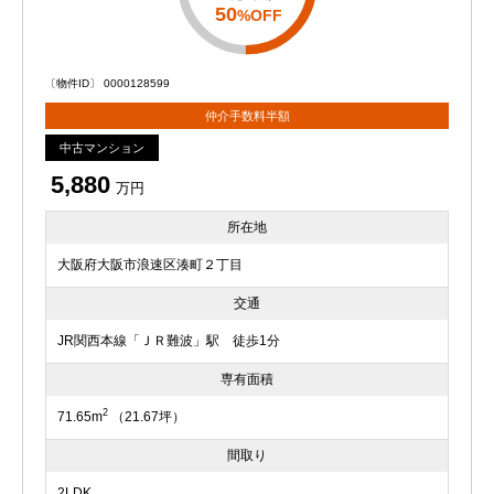
50
%OFF
〔物件ID〕 0000128599
仲介手数料半額
中古マンション
5,880
万円
所在地
大阪府大阪市浪速区湊町２丁目
交通
JR関西本線「ＪＲ難波」駅 徒歩1分
専有面積
2
71.65m
（21.67坪）
間取り
2LDK