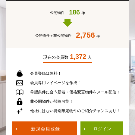
186
公開物件
件
2,756
公開物件＋
非公開物件
件
1,372
現在の会員数
人
会員登録は無料！
会員専用
マイページを作成！
希望条件に合う
新着・価格変更物件を
メール配信！
非公開物件が
閲覧可能！
他社にはない
特別限定物件の
ご紹介チャンスあり！
新規会員登録
ログイン