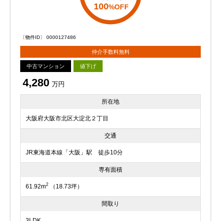
100
%OFF
〔物件ID〕 0000127486
仲介手数料無料
中古マンション
値下げ
4,280
万円
所在地
大阪府大阪市北区大淀北２丁目
交通
JR東海道本線「大阪」駅 徒歩10分
専有面積
2
61.92m
（18.73坪）
間取り
3LDK