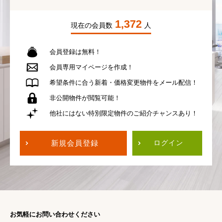
1,372
現在の会員数
人
会員登録は無料！
会員専用
マイページを作成！
希望条件に合う
新着・価格変更物件を
メール配信！
非公開物件が
閲覧可能！
他社にはない
特別限定物件の
ご紹介チャンスあり！
新規会員登録
ログイン
お気軽にお問い合わせください