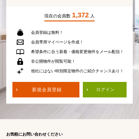
1,372
現在の会員数
人
会員登録は無料！
会員専用
マイページを作成！
希望条件に合う
新着・価格変更物件を
メール配信！
非公開物件が
閲覧可能！
他社にはない
特別限定物件の
ご紹介チャンスあり！
新規会員登録
ログイン
お気軽にお問い合わせください