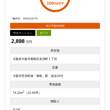
100
%OFF
〔物件ID〕 0000125775
仲介手数料無料
中古マンション
値下げ
2,898
万円
所在地
大阪府大阪市都島区友渕町１丁目
交通
大阪市営谷町線「都島」駅 徒歩10分
専有面積
2
74.22m
（22.45坪）
間取り
3LDK