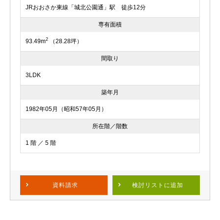
JRおおさか東線「城北公園通」駅 徒歩12分
専有面積
2
93.49m
（28.28坪）
間取り
3LDK
築年月
1982年05月（昭和57年05月）
所在階／階数
1 階 ／ 5 階
資料請求
検討リスト
に追加