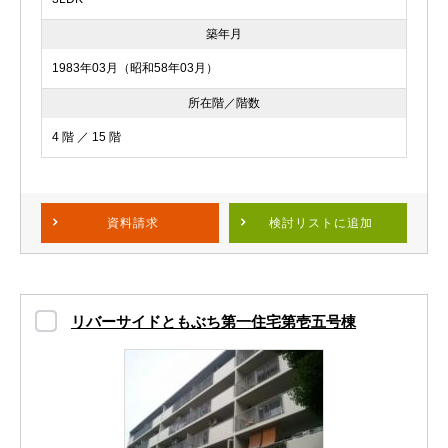
築年月
1983年03月（昭和58年03月）
所在階／階数
4 階 ／ 15 階
資料請求
検討リスト
に追加
リバーサイドともぶち第一住宅第壱五号棟