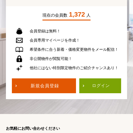
1,372
現在の会員数
人
会員登録は無料！
会員専用
マイページを作成！
希望条件に合う
新着・価格変更物件を
メール配信！
非公開物件が
閲覧可能！
他社にはない
特別限定物件の
ご紹介チャンスあり！
新規会員登録
ログイン
お気軽にお問い合わせください