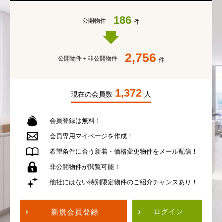
186
公開物件
件
2,756
公開物件＋
非公開物件
件
1,372
現在の会員数
人
会員登録は無料！
会員専用
マイページを作成！
希望条件に合う
新着・価格変更物件を
メール配信！
非公開物件が
閲覧可能！
他社にはない
特別限定物件の
ご紹介チャンスあり！
新規会員登録
ログイン