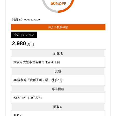
50
%OFF
〔物件ID〕 0000127209
仲介手数料半額
中古マンション
2,980
万円
所在地
大阪府大阪市住吉区南住吉４丁目
交通
JR阪和線「我孫子町」駅 徒歩6分
専有面積
2
63.59m
（19.23坪）
間取り
3LDK