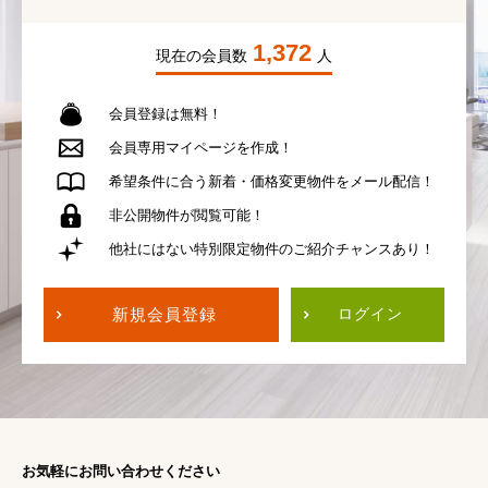
1,372
現在の会員数
人
会員登録は無料！
会員専用
マイページを作成！
希望条件に合う
新着・価格変更物件を
メール配信！
非公開物件が
閲覧可能！
他社にはない
特別限定物件の
ご紹介チャンスあり！
新規会員登録
ログイン
お気軽にお問い合わせください