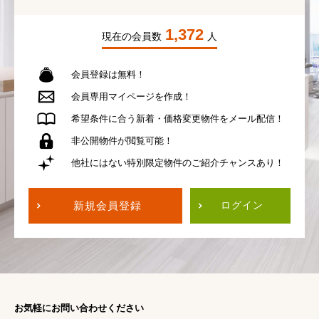
1,372
現在の会員数
人
会員登録は無料！
会員専用
マイページを作成！
希望条件に合う
新着・価格変更物件を
メール配信！
非公開物件が
閲覧可能！
他社にはない
特別限定物件の
ご紹介チャンスあり！
新規会員登録
ログイン
お気軽にお問い合わせください