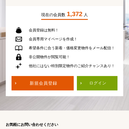
1,372
現在の会員数
人
会員登録は無料！
会員専用
マイページを作成！
希望条件に合う
新着・価格変更物件を
メール配信！
非公開物件が
閲覧可能！
他社にはない
特別限定物件の
ご紹介チャンスあり！
新規会員登録
ログイン
お気軽にお問い合わせください