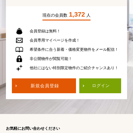
1,372
現在の会員数
人
会員登録は無料！
会員専用
マイページを作成！
希望条件に合う
新着・価格変更物件を
メール配信！
非公開物件が
閲覧可能！
他社にはない
特別限定物件の
ご紹介チャンスあり！
新規会員登録
ログイン
お気軽にお問い合わせください