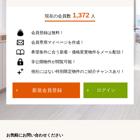
1,372
現在の会員数
人
会員登録は無料！
会員専用
マイページを作成！
希望条件に合う
新着・価格変更物件を
メール配信！
非公開物件が
閲覧可能！
他社にはない
特別限定物件の
ご紹介チャンスあり！
新規会員登録
ログイン
お気軽にお問い合わせください