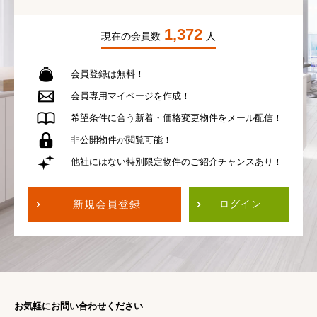
1,372
現在の会員数
人
会員登録は無料！
会員専用
マイページを作成！
希望条件に合う
新着・価格変更物件を
メール配信！
非公開物件が
閲覧可能！
他社にはない
特別限定物件の
ご紹介チャンスあり！
新規会員登録
ログイン
お気軽にお問い合わせください