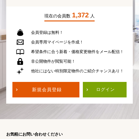
1,372
現在の会員数
人
会員登録は無料！
会員専用
マイページを作成！
希望条件に合う
新着・価格変更物件を
メール配信！
非公開物件が
閲覧可能！
他社にはない
特別限定物件の
ご紹介チャンスあり！
新規会員登録
ログイン
お気軽にお問い合わせください