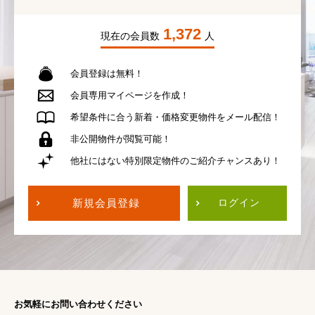
1,372
現在の会員数
人
会員登録は無料！
会員専用
マイページを作成！
希望条件に合う
新着・価格変更物件を
メール配信！
非公開物件が
閲覧可能！
他社にはない
特別限定物件の
ご紹介チャンスあり！
新規会員登録
ログイン
お気軽にお問い合わせください