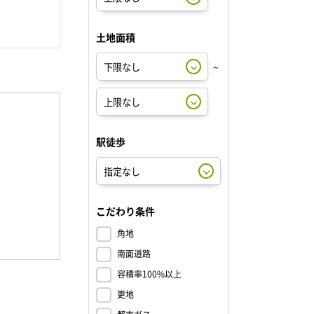
土地面積
～
駅徒歩
こだわり条件
角地
南面道路
容積率100%以上
更地