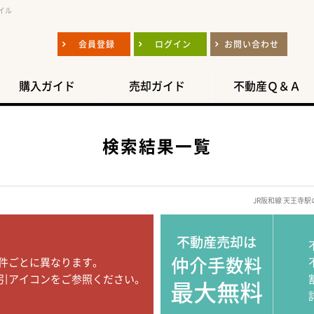
イル
会員登録
ログイン
お問い合わせ
購入ガイド
売却ガイド
不動産Ｑ＆Ａ
検索結果一覧
JR阪和線 天王寺
不動産売却は
仲介手数料
件ごとに異なります。
引アイコンをご参照ください。
最大無料