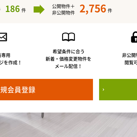
2,756
186
公開物件＋
件
件
件
非公開物件
希望条件に合う
員専用
非公開
新着・価格変更物件を
ジを作成！
閲覧
メール配信！
新規会員登録