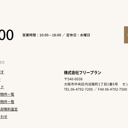
00
営業時間：10:00～18:00 ／ 定休日：水曜日
査定
探す
株式会社フリープラン
〒540-0038
ン
大阪市中央区内淡路町1丁目1番5号
セン
イド
TEL 06-4792-7200 ／ FAX 06-4792-7500
別物件一覧
別物件一覧
売却無料査定
合わせ