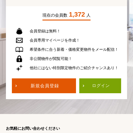
1,372
現在の会員数
人
会員登録は無料！
会員専用
マイページを作成！
希望条件に合う
新着・価格変更物件を
メール配信！
非公開物件が
閲覧可能！
他社にはない
特別限定物件の
ご紹介チャンスあり！
新規会員登録
ログイン
お気軽にお問い合わせください