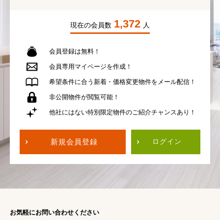
1,372
現在の会員数
人
会員登録は無料！
会員専用
マイページを作成！
希望条件に合う
新着・価格変更物件を
メール配信！
非公開物件が
閲覧可能！
他社にはない
特別限定物件の
ご紹介チャンスあり！
新規会員登録
ログイン
お気軽にお問い合わせください