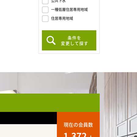
公共下水
一種低層住居専用地域
住居専用地域
条件を
変更して探す
現在の会員数
1,372