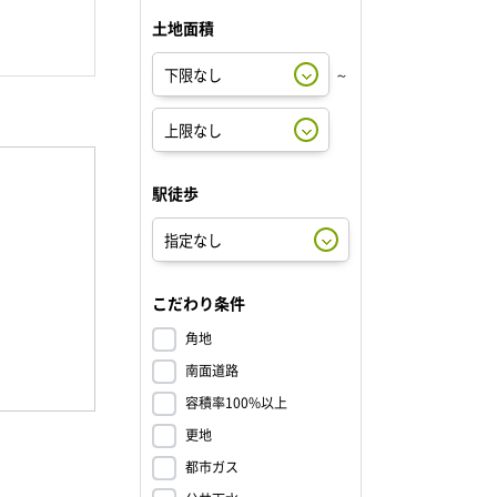
土地面積
～
駅徒歩
こだわり条件
角地
南面道路
容積率100%以上
更地
都市ガス