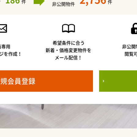
186
件
件
件
非公開物件
希望条件に合う
員専用
非公開
新着・価格変更物件を
ジを作成！
閲覧
メール配信！
新規会員登録