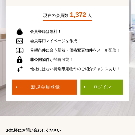
1,372
現在の会員数
人
会員登録は無料！
会員専用
マイページを作成！
希望条件に合う
新着・価格変更物件を
メール配信！
非公開物件が
閲覧可能！
他社にはない
特別限定物件の
ご紹介チャンスあり！
新規会員登録
ログイン
お気軽にお問い合わせください