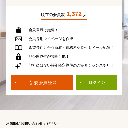
1,372
現在の会員数
人
会員登録は無料！
会員専用
マイページを作成！
希望条件に合う
新着・価格変更物件を
メール配信！
非公開物件が
閲覧可能！
他社にはない
特別限定物件の
ご紹介チャンスあり！
新規会員登録
ログイン
お気軽にお問い合わせください