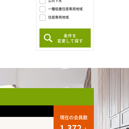
公共下水
一種低層住居専用地域
住居専用地域
条件を
変更して探す
現在の会員数
1,372