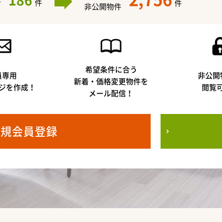
186
件
件
件
非公開物件
希望条件に合う
員専用
非公開
新着・価格変更物件を
ジを作成！
閲覧
メール配信！
新規会員登録