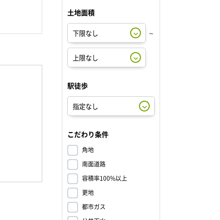
土地面積
～
駅徒歩
こだわり条件
角地
南面道路
容積率100%以上
更地
都市ガス