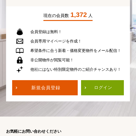
1,372
現在の会員数
人
会員登録は無料！
会員専用
マイページを作成！
希望条件に合う
新着・価格変更物件を
メール配信！
非公開物件が
閲覧可能！
他社にはない
特別限定物件の
ご紹介チャンスあり！
新規会員登録
ログイン
お気軽にお問い合わせください