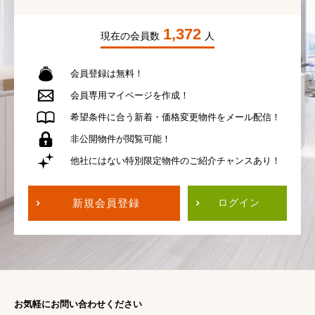
1,372
現在の会員数
人
会員登録は無料！
会員専用
マイページを作成！
希望条件に合う
新着・価格変更物件を
メール配信！
非公開物件が
閲覧可能！
他社にはない
特別限定物件の
ご紹介チャンスあり！
新規会員登録
ログイン
お気軽にお問い合わせください