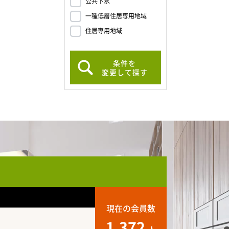
公共下水
一種低層住居専用地域
住居専用地域
条件を
変更して探す
現在の会員数
1,372