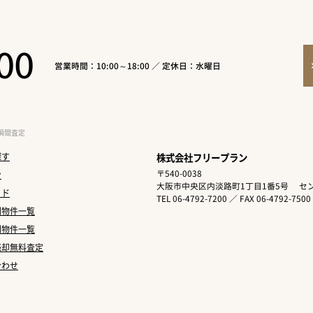
00
営業時間：10:00～18:00 ／ 定休日：水曜日
瞬間査定
探す
株式会社フリープラン
〒540-0038
ン
大阪市中央区内淡路町1丁目1番5号
セン
イド
TEL 06-4792-7200 ／ FAX 06-4792-7500
別物件一覧
別物件一覧
売却無料査定
合わせ