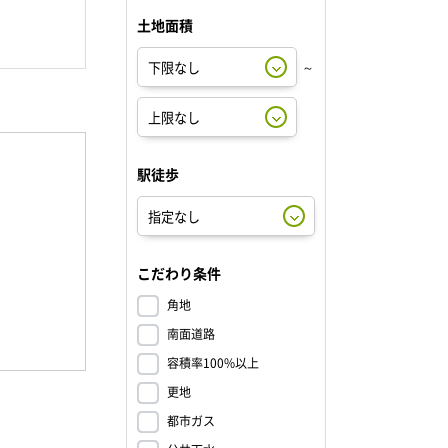
土地面積
～
駅徒歩
こだわり条件
角地
南面道路
容積率100%以上
更地
都市ガス