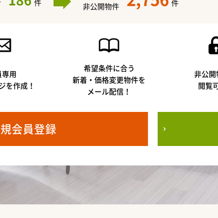
186
件
件
件
非公開物件
希望条件に合う
員専用
非公開
新着・価格変更物件を
ジを作成！
閲覧
メール配信！
新規会員登録