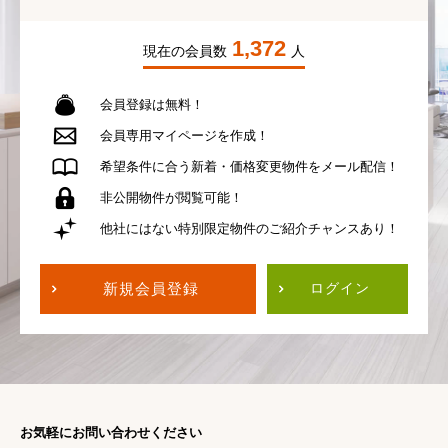
1,372
現在の会員数
人
会員登録は無料！
会員専用
マイページを作成！
希望条件に合う
新着・価格変更物件を
メール配信！
非公開物件が
閲覧可能！
他社にはない
特別限定物件の
ご紹介チャンスあり！
新規会員登録
ログイン
お気軽にお問い合わせください