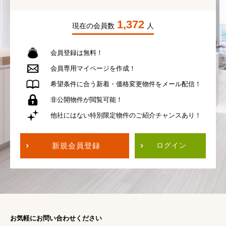
1,372
現在の会員数
人
会員登録は無料！
会員専用
マイページを作成！
希望条件に合う
新着・価格変更物件を
メール配信！
非公開物件が
閲覧可能！
他社にはない
特別限定物件の
ご紹介チャンスあり！
新規会員登録
ログイン
お気軽にお問い合わせください