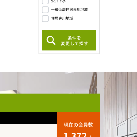
公共下水
一種低層住居専用地域
住居専用地域
条件を
変更して探す
現在の会員数
1,372