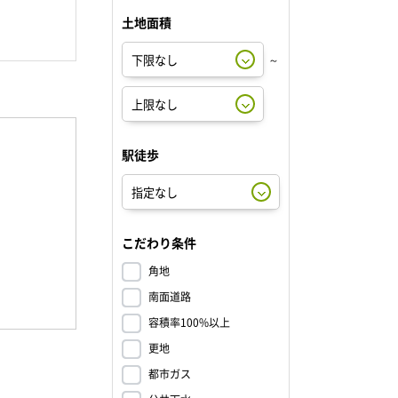
土地面積
～
駅徒歩
こだわり条件
角地
南面道路
容積率100%以上
更地
都市ガス