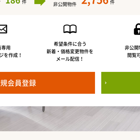
186
件
件
件
非公開物件
希望条件に合う
員専用
非公開
新着・価格変更物件を
ジを作成！
閲覧
メール配信！
新規会員登録