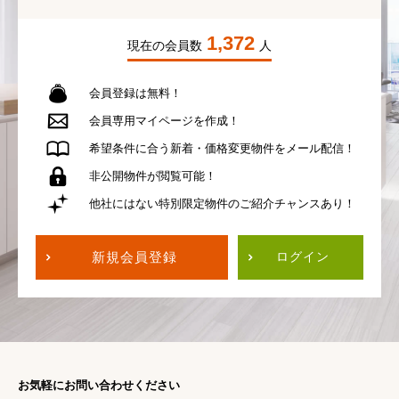
1,372
現在の会員数
人
会員登録は無料！
会員専用
マイページを作成！
希望条件に合う
新着・価格変更物件を
メール配信！
非公開物件が
閲覧可能！
他社にはない
特別限定物件の
ご紹介チャンスあり！
新規会員登録
ログイン
お気軽にお問い合わせください