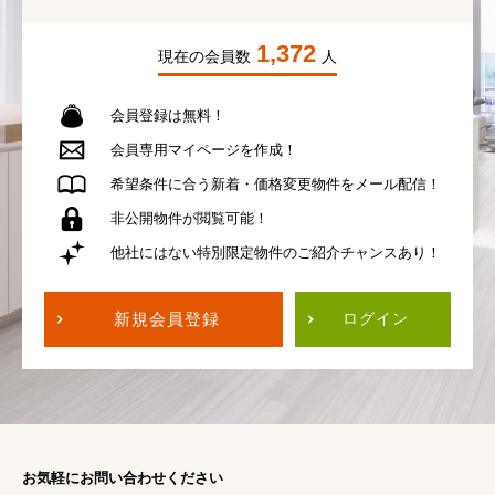
1,372
現在の会員数
人
会員登録は無料！
会員専用
マイページを作成！
希望条件に合う
新着・価格変更物件を
メール配信！
非公開物件が
閲覧可能！
他社にはない
特別限定物件の
ご紹介チャンスあり！
新規会員登録
ログイン
お気軽にお問い合わせください