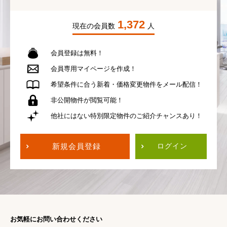
1,372
現在の会員数
人
会員登録は無料！
会員専用
マイページを作成！
希望条件に合う
新着・価格変更物件を
メール配信！
非公開物件が
閲覧可能！
他社にはない
特別限定物件の
ご紹介チャンスあり！
新規会員登録
ログイン
お気軽にお問い合わせください