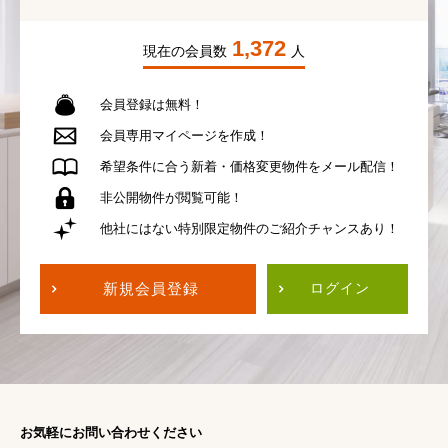
1,372
現在の会員数
人
会員登録は無料！
会員専用
マイページを作成！
希望条件に合う
新着・価格変更物件を
メール配信！
非公開物件が
閲覧可能！
他社にはない
特別限定物件の
ご紹介チャンスあり！
新規会員登録
ログイン
お気軽にお問い合わせください