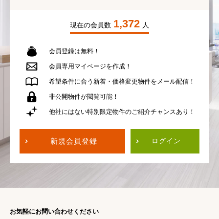
1,372
現在の会員数
人
会員登録は無料！
会員専用
マイページを作成！
希望条件に合う
新着・価格変更物件を
メール配信！
非公開物件が
閲覧可能！
他社にはない
特別限定物件の
ご紹介チャンスあり！
新規会員登録
ログイン
お気軽にお問い合わせください