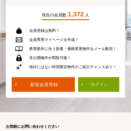
1,372
現在の会員数
人
会員登録は無料！
会員専用
マイページを作成！
希望条件に合う
新着・価格変更物件を
メール配信！
非公開物件が
閲覧可能！
他社にはない
特別限定物件の
ご紹介チャンスあり！
新規会員登録
ログイン
お気軽にお問い合わせください