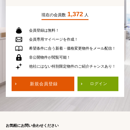
1,372
現在の会員数
人
会員登録は無料！
会員専用
マイページを作成！
希望条件に合う
新着・価格変更物件を
メール配信！
非公開物件が
閲覧可能！
他社にはない
特別限定物件の
ご紹介チャンスあり！
新規会員登録
ログイン
お気軽にお問い合わせください