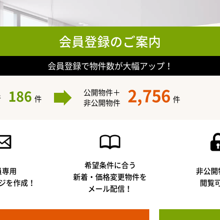
会員登録のご案内
会員登録で物件数が大幅アップ！
2,756
186
公開物件＋
件
件
件
非公開物件
希望条件に合う
員専用
非公開
新着・価格変更物件を
ジを作成！
閲覧
メール配信！