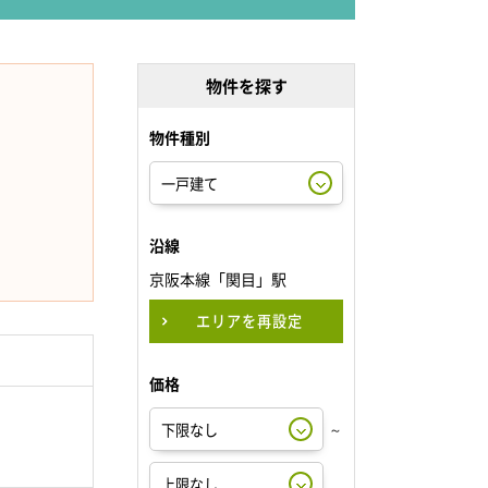
物件を探す
物件種別
沿線
京阪本線「関目」駅
エリアを再設定
価格
～