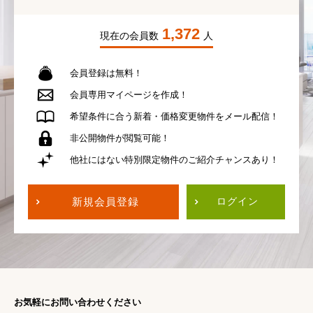
1,372
現在の会員数
人
会員登録は無料！
会員専用
マイページを作成！
希望条件に合う
新着・価格変更物件を
メール配信！
非公開物件が
閲覧可能！
他社にはない
特別限定物件の
ご紹介チャンスあり！
新規会員登録
ログイン
お気軽にお問い合わせください