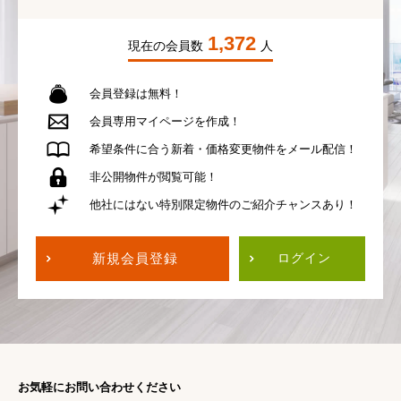
1,372
現在の会員数
人
会員登録は無料！
会員専用
マイページを作成！
希望条件に合う
新着・価格変更物件を
メール配信！
非公開物件が
閲覧可能！
他社にはない
特別限定物件の
ご紹介チャンスあり！
新規会員登録
ログイン
お気軽にお問い合わせください