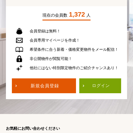
1,372
現在の会員数
人
会員登録は無料！
会員専用
マイページを作成！
希望条件に合う
新着・価格変更物件を
メール配信！
非公開物件が
閲覧可能！
他社にはない
特別限定物件の
ご紹介チャンスあり！
新規会員登録
ログイン
お気軽にお問い合わせください