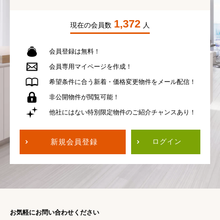
1,372
現在の会員数
人
会員登録は無料！
会員専用
マイページを作成！
希望条件に合う
新着・価格変更物件を
メール配信！
非公開物件が
閲覧可能！
他社にはない
特別限定物件の
ご紹介チャンスあり！
新規会員登録
ログイン
お気軽にお問い合わせください