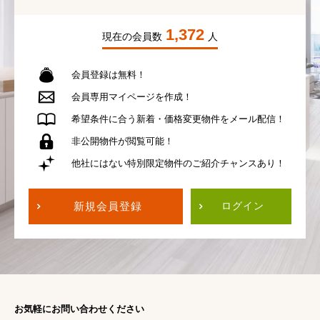
1,372
現在の会員数
人
会員登録は無料！
会員専用
マイページを作成！
希望条件に合う
新着・価格変更物件を
メール配信！
非公開物件が
閲覧可能！
他社にはない
特別限定物件の
ご紹介チャンスあり！
新規会員登録
ログイン
お気軽にお問い合わせください