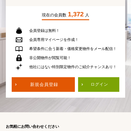
1,372
現在の会員数
人
会員登録は無料！
会員専用
マイページを作成！
希望条件に合う
新着・価格変更物件を
メール配信！
非公開物件が
閲覧可能！
他社にはない
特別限定物件の
ご紹介チャンスあり！
新規会員登録
ログイン
お気軽にお問い合わせください