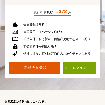
1,372
現在の会員数
人
会員登録は無料！
会員専用
マイページを作成！
希望条件に合う
新着・価格変更物件を
メール配信！
非公開物件が
閲覧可能！
他社にはない
特別限定物件の
ご紹介チャンスあり！
新規会員登録
ログイン
お気軽にお問い合わせください