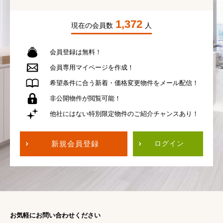
1,372
現在の会員数
人
会員登録は無料！
会員専用
マイページを作成！
希望条件に合う
新着・価格変更物件を
メール配信！
非公開物件が
閲覧可能！
他社にはない
特別限定物件の
ご紹介チャンスあり！
新規会員登録
ログイン
お気軽にお問い合わせください