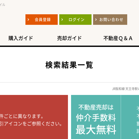
イル
会員登録
ログイン
お問い合わせ
購入ガイド
売却ガイド
不動産Ｑ＆Ａ
検索結果一覧
JR阪和線 天王寺
不動産売却は
仲介手数料
件ごとに異なります。
引アイコンをご参照ください。
最大無料