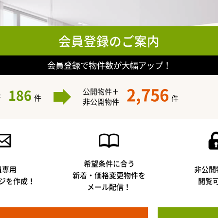
会員登録のご案内
会員登録で物件数が大幅アップ！
2,756
186
公開物件＋
件
件
件
非公開物件
希望条件に合う
員専用
非公開
新着・価格変更物件を
ジを作成！
閲覧
メール配信！