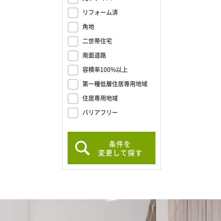
リフォーム済
角地
二世帯住宅
南面道路
容積率100%以上
第一種低層住居専用地域
住居専用地域
バリアフリー
条件を
変更して探す