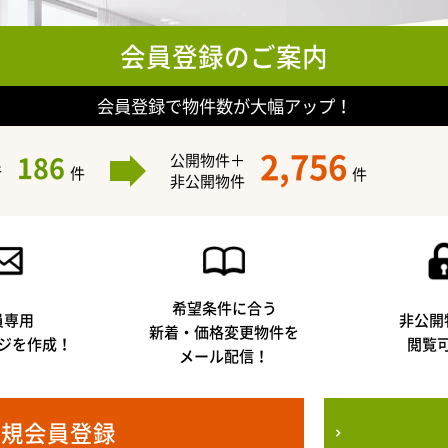
会員登録のご案内
会員登録で物件数が大幅アップ！
2,756
186
公開物件＋
件
件
件
非公開物件
希望条件に合う
員専用
非公開
新着・価格変更物件を
ジを作成！
閲覧
メール配信！
新規会員登録